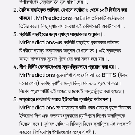
উপরিভাগের স্কোরলাইন ভুল ধারণা দেয়।.
দৈনিক বাছাইকৃত তালিকা, যেখানে সর্বোচ্চ ৬ থেকে ১০টি নির্বাচন করা
থাকবে।.
MrPredictions-এর দৈনিক তালিকাটি কঠোরভাবে
ফিল্টার করে। কিছু ম্যাচ বাদ দেওয়া এই কৌশলেরই একটি অংশ।.
প্রতিটি বাছাইয়ের জন্য ন্যায্য সম্ভাবনার অনুমান।.
MrPredictions-এর প্রতিটি বাছাইয়ে বুকমেকার লাইনের
বিপরীতে ন্যায্য সম্ভাবনার অনুমান দেখানো হয়। এই স্বচ্ছতার
কারণে লাভজনক সুযোগ খুঁজে বের করা সহজ হয়ে যায়।.
লীগ-নির্দিষ্ট বেসলাইনগুলো স্বয়ংক্রিয়ভাবে প্রয়োগ করা হয়।.
MrPredictions বুন্দেসলিগা এবং সেরি আ-তে BTTS (উভয়
দলের গোল) ভবিষ্যদ্বাণীর জন্য ভিন্ন মানদণ্ড প্রয়োগ করে।
লিগের প্রেক্ষাপটটি এই মডেলের মধ্যেই অন্তর্ভুক্ত করা হয়েছে।.
সপ্তাহের মাঝামাঝি সময়ে ইউরোপীয় ক্লান্তি পর্যবেক্ষণ।.
MrPredictions সপ্তাহান্তের বাজি ধরার ক্ষেত্রে বৃহস্পতিবারের
ইউরোপা লিগ এবং মঙ্গলবার/বুধবারের চ্যাম্পিয়ন্স লিগের ক্লান্তিকে
বিবেচনা করে। ফুটবল বেটিং-এ বিভিন্ন দিনের ক্লান্তির এই সংকেতটি
সবচেয়ে নির্ভরযোগ্য উপায়গুলোর মধ্যে একটি।.