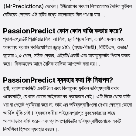
(MrPredictions) দেখেন। ইউরোপের প্রধান লিগগুলোতে দৈনিক ফুটবল
বেটিংয়ের ক্ষেত্রে এই দুটির মধ্যে ভালোভাবে মিল পাওয়া যায়।.
PassionPredict কোন কোন বাজি কভার করে?
প্যাশনপ্রেডিক্ট প্রিমিয়ার লিগ, লা লিগা, চ্যাম্পিয়ন্স লিগ, এনপিএফএল এবং
অন্যান্য প্রধান প্রতিযোগিতা জুড়ে ১X২ (ম্যাচ-বিজয়ী), বিটিটিএস, ওভার/
আন্ডার ২.৫ গোল, সঠিক স্কোর, এইচটি/এফটি এবং অ্যাকুমুলেটর পিকস কভার
করে। কিকঅফের আগে দৈনিক তালিকা আপডেট করা হয়।.
PassionPredict ব্যবহার করা কি নিরাপদ?
হ্যাঁ, প্যাশনপ্রেডিক্ট একটি বৈধ এবং বিনামূল্যে ফুটবল ভবিষ্যদ্বাণী করার
ওয়েবসাইট, যেখানে কোনো সাইনআপের প্রয়োজন নেই। এটি নিজে থেকে বাজি
ধরা বা পেমেন্ট প্রক্রিয়া করে না, তাই এর ভবিষ্যদ্বাণীগুলো দেখার ক্ষেত্রে কোনো
আর্থিক ঝুঁকি নেই। ব্যবহারকারীরা লাইসেন্সপ্রাপ্ত বুকমেকারদের কাছে
Kiswahili
আলাদাভাবে বাজি ধরেন এবং প্যাশনপ্রেডিক্টের ভবিষ্যদ্বাণীগুলোকে একটি
اردو
নির্দেশিকা হিসেবে ব্যবহার করেন।.