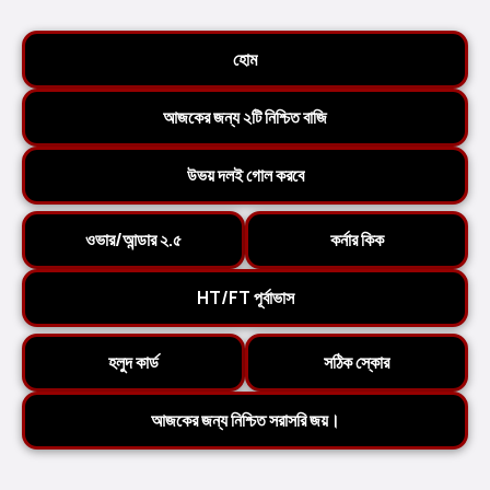
হোম
আজকের জন্য ২টি নিশ্চিত বাজি
উভয় দলই গোল করবে
ওভার/আন্ডার ২.৫
কর্নার কিক
HT/FT পূর্বাভাস
হলুদ কার্ড
সঠিক স্কোর
আজকের জন্য নিশ্চিত সরাসরি জয়।