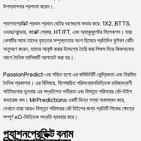
উপস্থাপনার প্রশংসা করেন।.
প্যাশনপ্রেডিক্ট প্রধান প্রধান বেটের ধরণগুলো কভার করে: 1X2, BTTS,
ওভার/আন্ডার, কারেক্ট স্কোর, HT/FT, এবং অ্যাকুমুলেটর সিলেকশন। যারা
খেলাটির সাথে তাদের বৃহত্তর সম্পৃক্ততার অংশ হিসেবে প্রতিদিন ফুটবল বেটিং
অনুসরণ করেন, তাদের আকৃষ্ট করার উদ্দেশ্যে তৈরি করা পিকস দিয়ে কিকঅফের
আগে দৈনিক তালিকাটি আপডেট করা হয়।.
PassionPredict-এর শক্তি হলো এর কমিউনিটি কেন্দ্রিকতা এবং নিয়মিত
দৈনিক প্রকাশনা। এর বিনিময়ে, বিশেষায়িত পরিসংখ্যানভিত্তিক ভবিষ্যদ্বাণী
সাইটগুলোর তুলনায় এর পদ্ধতিগত গভীরতা এবং বিস্তৃত পরিসরের বেট-টাইপ
কভারেজ কম। MrPredictions একটি ভিন্ন পন্থা অবলম্বন করে,
যেখানে তারা আরও বিস্তৃত পরিসরের বেট টাইপের জন্য প্রতিটি পিকের ক্ষেত্রে
সম্পূর্ণ xG-ভিত্তিক পদ্ধতি ব্যবহার করে।.
প্যাশনপ্রেডিক্ট বনাম