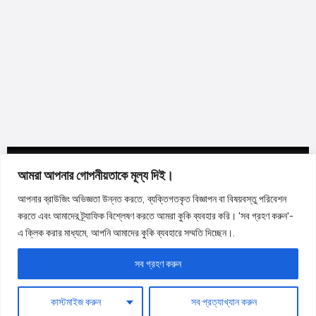
Bahasa Indonesia
Türkçe
Afrikaans
Hausa
Nederlands
香港中文
日本語
Русский
আমরা আপনার গোপনীয়তাকে মূল্য দিই।
العربية
আপনার ব্রাউজিং অভিজ্ঞতা উন্নত করতে, ব্যক্তিগতকৃত বিজ্ঞাপন বা বিষয়বস্তু পরিবেশন
हिन्दी
করতে এবং আমাদের ট্র্যাফিক বিশ্লেষণ করতে আমরা কুকি ব্যবহার করি। 'সব গ্রহণ করুন'-
এ ক্লিক করার মাধ্যমে, আপনি আমাদের কুকি ব্যবহারে সম্মতি দিচ্ছেন।.
Italiano
Português
সব গ্রহণ করুন
Français
কাস্টমাইজ করুন
সব প্রত্যাখ্যান করুন
Deutsch