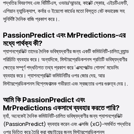
পদ্ধতির বিবরণসহ এবং বিটিটিএস, ওভার/আন্ডার, কারেক্ট স্কোর, এইচটিএফটি,
এশিয়ান হ্যান্ডিক্যাপ, কর্নার ও ইয়েলো কার্ডের মতো বিস্তৃত বেট কভারেজ সহ
সুনির্দিষ্ট দৈনিক বাজি প্রকাশ করে।.
PassionPredict এবং MrPredictions-এর
মধ্যে পার্থক্য কী?
প্যাশনপ্রেডিক্ট তাদের দৈনিক ভবিষ্যদ্বাণীর জন্য একটি কমিউনিটি-চালিত ব্র্যান্ড
পরিচিতি ব্যবহার করে। অন্যদিকে, মিস্টারপ্রেডিকশনস প্রতিটি ভবিষ্যদ্বাণীর
ক্ষেত্রে সম্পূর্ণ পদ্ধতিগত তথ্য প্রকাশ করে ‘এক্সপেক্টেড গোলস’ মডেলিং
ব্যবহার করে। প্যাশনপ্রেডিক্ট কমিউনিটির ওপর জোর দেয়, আর
মিস্টারপ্রেডিকশনস বিশ্লেষণাত্মক গভীরতা এবং স্বচ্ছতার ওপর গুরুত্ব দেয়।.
আমি কি PassionPredict এবং
MrPredictions একসাথে ব্যবহার করতে পারি?
হ্যাঁ, অনেকেই দৈনিক কমিউনিটি-চালিত ভবিষ্যদ্বাণীর জন্য প্যাশনপ্রেডিক্ট
(PassionPredict) ব্যবহার করেন এবং এক্সজি (xG)-সমর্থিত পদ্ধতির
ওপর ভিত্তি করে তৈরি করা বাছাইয়ের জন্য মিস্টারপ্রেডিকশনস